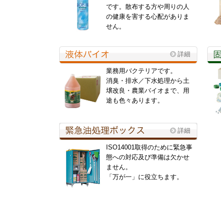
です。散布する方や周りの人
の健康を害する心配がありま
せん。
詳細
業務用バクテリアです。
消臭・排水／下水処理から土
壌改良・農業バイオまで、用
途も色々あります。
詳細
ISO14001取得のために緊急事
態への対応及び準備は欠かせ
ません。
「万が一」に役立ちます。