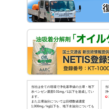
当社は全ての現場で浄化基準値の土壌・地下
当
水ベンゼン濃度0.01mg／L以下を達成してい
浄
ます。
また土壌油分については目標数値濃度
1,000mg／kg以下を、地下水油分についても